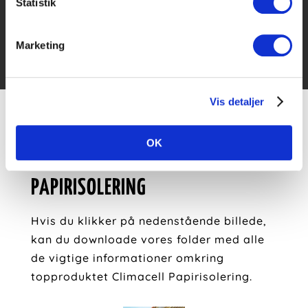
Statistik
findes også i pladeform.
Papiruldsisolering er et miljøvenligt
produkt, som er lavet af 100%
Marketing
genbrugsmateriale.
Vis detaljer
HER KAN DU DOWNLOADE
OK
KATALOGERNE OM CLIMACELL
PAPIRISOLERING
Hvis du klikker på nedenstående billede,
kan du downloade vores folder med alle
de vigtige informationer omkring
topproduktet Climacell Papirisolering.