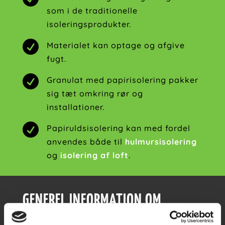
som i de traditionelle
isoleringsprodukter.

Materialet kan optage og afgive
fugt.

Granulat med papirisolering pakker
sig tæt omkring rør og
installationer.

Papiruldsisolering kan med fordel
anvendes både til
hulmursisolering
og
isolering af loft
.
GENEREL INFORMATION OM
MATERIALET PAPIRULD