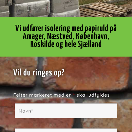
Vi udfører isolering med papiruld på
Amager, Næstved, København,
Roskilde og hele Sjælland
Vil du ringes op?
Felter markeret med en
*
skal udfyldes