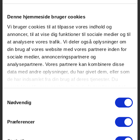
Papiruld er et isoleringsprodukt der
Denne hjemmeside bruger cookies
fremstilles af aviser som rives i stykker til
Vi bruger cookies til at tilpasse vores indhold og
granulat. Materialet tilsættes naturlige
annoncer, til at vise dig funktioner til sociale medier og til
salte som bolsalt for at forhindre grobund
at analysere vores trafik. Vi deler også oplysninger om
for råd og svamp. Disse salte gør også, at
din brug af vores website med vores partnere inden for
skadedyr ikke vil opholde sig i materialet,
sociale medier, annonceringspartnere og
analysepartnere. Vores partnere kan kombinere disse
da saltene virker udtørrende, og derfor er
data med andre oplysninger, du har givet dem, eller som
ubehagelige for dyrene.
de har indsamlet fra din brug af deres tjenester. Du
Papiruld tilsættes også brænd hæmmer
samtykker til vores cookies, hvis du fortsætter med at
anvende vores hjemmeside.
der gør, at materialet ikke kan brænde. I
Samtykkevalg
Nødvendig
stedet forkuller papiruld ved direkte
kontakt med ild.
Se mere i denne video
.
Præferencer
Papiruldsisolering blæses oftest ind i de
konstruktioner der skal isoleres, men